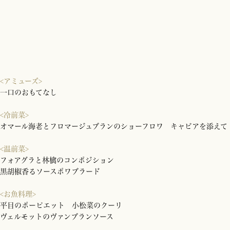
<アミューズ>
一口のおもてなし
<冷前菜>
オマール海老とフロマージュブランのショーフロワ キャビアを添えて
<温前菜>
フォアグラと林檎のコンポジション
黒胡椒香るソースポワブラード
<お魚料理>
平目のポーピエット 小松菜のクーリ
ヴェルモットのヴァンブランソース