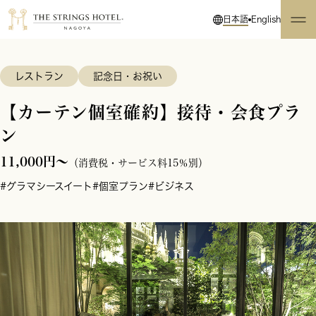
日本語
English
レストラン
記念日・お祝い
【カーテン個室確約】接待・会食プラ
ン
11,000円～
（消費税・サービス料15％別）
#グラマシースイート
#個室プラン
#ビジネス