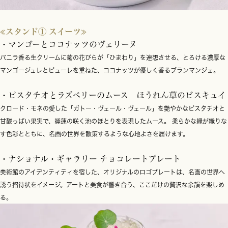
≪スタンド① スイーツ≫
・マンゴーとココナッツのヴェリーヌ
バニラ香る生クリームに菊の花びらが「ひまわり」を連想させる、とろける濃厚な
マンゴージュレとピューレを重ねた、ココナッツが優しく香るブランマンジェ。
・ピスタチオとラズベリーのムース ほうれん草のビスキュイ
クロード・モネの愛した「ガトー・ヴェール・ヴェール」を艶やかなピスタチオと
甘酸っぱい果実で、睡蓮の咲く池のほとりを表現したムース。 柔らかな緑が織りな
す色彩とともに、名画の世界を散策するような心地よさを届けます。
・ナショナル・ギャラリー チョコレートプレート
美術館のアイデンティティを宿した、オリジナルのロゴプレートは、名画の世界へ
誘う招待状をイメージ。アートと美食が響き合う、ここだけの贅沢な余韻を楽しめ
る。