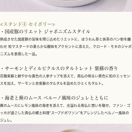
≪スタンド④ セイボリー≫
・国産豚のリエット ジャポニズムスタイル
熟成させた国産豚の旨味を閉じ込めたリエットに、ほうれん草と抹茶のパン粉を纏
わせ 粒マスタードの柔らかな酸味をアクセントに添えた、クロード・モネのジャポ
ニズムを表現した一品。
・サーモンとディルピクルスのタルトレット 紫蘇の香り
花穂紫蘇と鮮やかな黄色の人参チップを添えて、南仏の明るい景色に和のエッセン
スを加え、サーモンと赤紫蘇のタルタルを詰めたひとくちタルト。
・海老と蕪のムース ペルーノ風味のジュレとともに
蕪のムースにレモン風味の海老を添えて、光溢れる南仏に想いを馳せ、ファン・ゴ
ッホが過ごした南仏の郷土料理“スープドポワソン”をアレンジしたペルノー風味の
ジュレ。