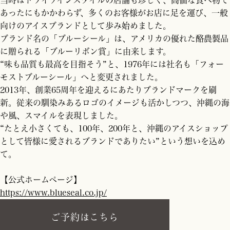
当時はドライブインスタイルの店舗も珍しく、高価な食べ物で
あったにもかかわらず、多くのお客様がお店に足を運び、一般
向けのアイスブランドとして歩み始めました。
ブランド名の「ブルーシール」は、アメリカの優れた酪農製品
に贈られる「ブルーリボン賞」に由来します。
“味も品質も最高を目指そう”と、1976年には社名も「フォー
モストブルーシール」へと変更されました。
2013年、創業65周年を迎えるにあたりブランドマークを刷
新。従来の馴染みあるロゴのイメージも活かしつつ、沖縄の海
や風、スマイルを表現しました。
“たとえ小さくても、100年、200年と、沖縄のアイスショップ
として皆様に愛されるブランドでありたい”という想いを込め
て。
【公式ホームページ】
https://www.blueseal.co.jp/
ご予約はこちら