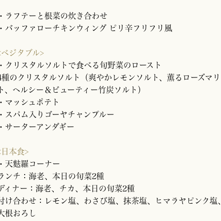
・ラフテーと根菜の炊き合わせ
・バッファローチキンウィング ピリ辛フリフリ風
<ベジタブル>
・クリスタルソルトで食べる旬野菜のロースト
4種のクリスタルソルト（爽やかレモンソルト、薫るローズマ
ト、ヘルシー＆ビューティー竹炭ソルト）
・マッシュポテト
・スパム入りゴーヤチャンプルー
・サーターアンダギー
<日本食>
・天麩羅コーナー
ランチ：海老、本日の旬菜2種
ディナー：海老、チカ、本日の旬菜2種
付け合わせ：レモン塩、わさび塩、抹茶塩、ヒマラヤピンク塩
大根おろし