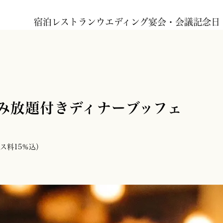
宿泊
レストラン
ウエディング
宴会・会議
記念日
み放題付きディナーブッフェ
ス料15％込）