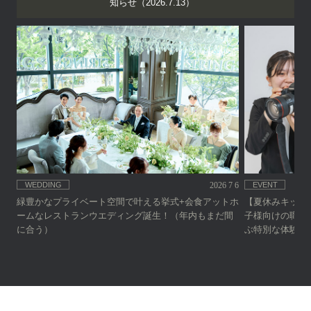
知らせ（2026.7.13）
WEDDING
2026 7 6
EVENT
緑豊かなプライベート空間で叶える挙式+会食アットホ
【夏休みキッズ
ームなレストランウエディング誕生！（年内もまだ間
子様向けの職業
に合う）
ぶ特別な体験イ