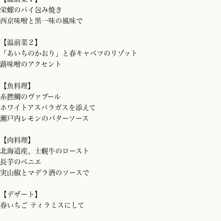
栄螺のパイ包み焼き
西京味噌と黒一味の風味で
【温前菜２】
「あいちのかおり」と春キャベツのリゾット
蕗味噌のアクセント
【魚料理】
糸撚鯛のヴァプール
ホワイトアスパラガスを添えて
瀬戸内レモンのバターソース
【肉料理】
北海道産、士幌牛のロースト
長芋のベニエ
実山椒とマデラ酒のソースで
【デザート】
春いちご ティラミスにして