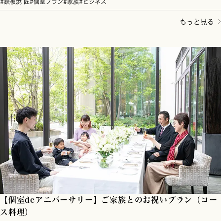
#鉄板焼 匠
#個室プラン
#家族
#ビジネス
もっと見る
【個室deアニバーサリー】ご家族とのお祝いプラン（コー
ス料理）