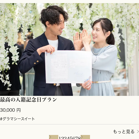
最高の入籍記念日プラン
30,000 円
#グラマシースイート
もっと見る
1
2
3
4
5
6
7
8