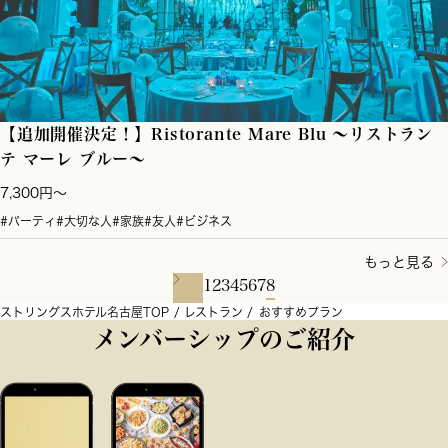
【追加開催決定！】Ristorante Mare Blu ～リストラン
テ マーレ ブルー～
7,300円～
#パーティ
#大切な人
#家族
#友人
#ビジネス
もっと見る
1
2
3
4
5
6
7
8
ストリングスホテル名古屋TOP
レストラン
おすすめプラン
メンバーシップのご紹介