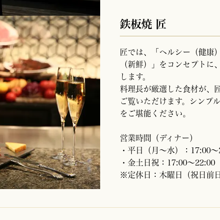
鉄板焼 匠
匠では、「ヘルシー（健康
（新鮮）」をコンセプトに
します。
料理長が厳選した食材が、
ご覧いただけます。シンプ
をご堪能ください。
営業時間（ディナー）
・平日（月～水）：17:00～21:
・金土日祝：17:00～22:00（L
※定休日：木曜日（祝日前